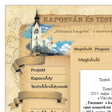
MeghĂ­vĂł
Program
MeghĂ­vĂł
Projekt
KaposvĂĄr
TestvĂŠrvĂĄrosok