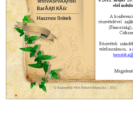
TestvĂŠrvĂĄrosi
BarĂĄti KĂśr
Hasznos linkek
© KaposvĂĄr MJV ĂnkormĂĄnyzata | 2011