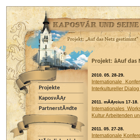
Projekt: âAuf das
2010. 05. 28-29.
Internationale Konfer
Projekte
Interkultureller Dial
KaposvĂĄr
2011. mĂĄrcius 17-18.
PartnerstĂ¤dte
Internationales Wor
Kultur Arbeitenden u
2011. 05. 27-28.
Internationale Konfere