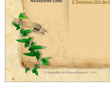
NĂźtzliche Links
â Tourismus fĂźr die
© KaposvĂĄr MJV ĂnkormĂĄnyzata | 2011